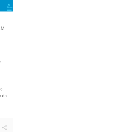
EM
o:
 o
o do