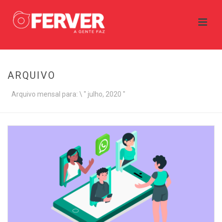
ARQUIVO
Arquivo mensal para: \ " julho, 2020 "