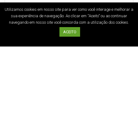
05/05/2020
Utilizamos cookies em nosso site para ver como você interage e melhorar a
sua experiência de navegação. Ao clicar em “Aceito” ou ao continuar
navegando em nosso site você concorda com a utilização dos cookies.
Leia mais
ACEITO